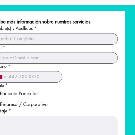
be más información sobre nuestros servicios.
re(s) y Apellidos
*
l
*
fono
*
nte
*
Paciente Particular
Empresa / Corporativo
saje
*