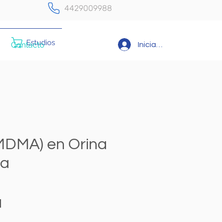
4429009988
Estudios
Contacto
Iniciar sesión
(MDMA) en Orina
va
Precio
N