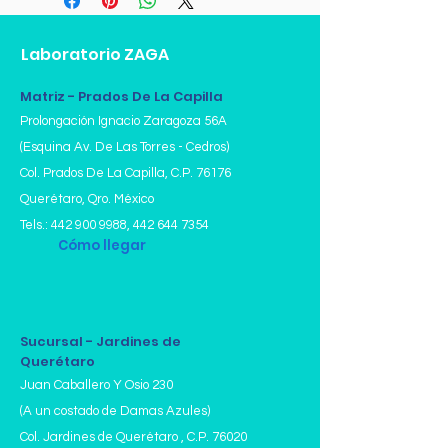
muestra.
Ayuno de 6 a 8 horas.
Laboratorio ZAGA
Estudio en Sangre.
Recomendamos traer solicitud
médica en caso de contar con
Matriz - Prados De La Capilla
ella (Física o Digital).
Prolongación Ignacio Zaragoza 56A
(Esquina Av. De Las Torres - Cedros)
Col. Prados De La Capilla,
C.P. 76176
Querétaro, Qro. México
Tels.:
442 900 9988
,
442 644 7354
Cómo llegar
Sucursal - Jardines de
Querétaro
Juan Caballero Y Osio 230
(A un costado de Damas Azules)
Col. Jardines de Querétaro , C.P. 76020