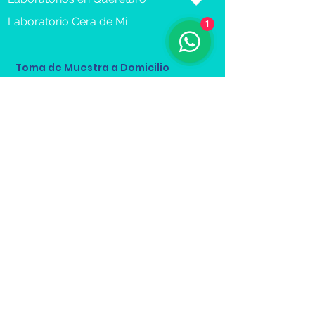
Laboratorio Cera de Mi
1
Toma de Muestra a Domicilio
Reserva Cita
Recibe más información sobre 
nuestros servicios.
Nombre(s) y Apellidos
*
Email
*
Teléfono
*