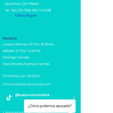
Querétaro, Qro. México
Tel.:
442 276 7505
,
442 114 9368
Cómo llegar
Horario
Lunes a Viernes: 07:15 a 18:00 Hrs
Sábado: 07:15 a 12:00 Hrs
Domingo: Cerrado
Días Oficiales Festivos: Cerrado
WhatsApp: 442 318 6647
informes@laboratoriozaga.com
@LaboratorioZAGA
¿Cómo podemos apoyarle?
Laboratorios en Queretaro