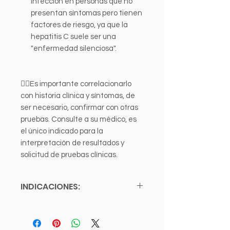
infección en personas que no
presentan síntomas pero tienen
factores de riesgo, ya que la
hepatitis C suele ser una
"enfermedad silenciosa".
👩‍⚕️Es importante correlacionarlo
con historia clínica y síntomas, de
ser necesario, confirmar con otras
pruebas. Consulte a su médico, es
el único indicado para la
interpretación de resultados y
solicitud de pruebas clínicas.
INDICACIONES:
Ayuno de 6 a 8 horas.
Estudio en Sangre.
NO SE REQUIERE CITA: