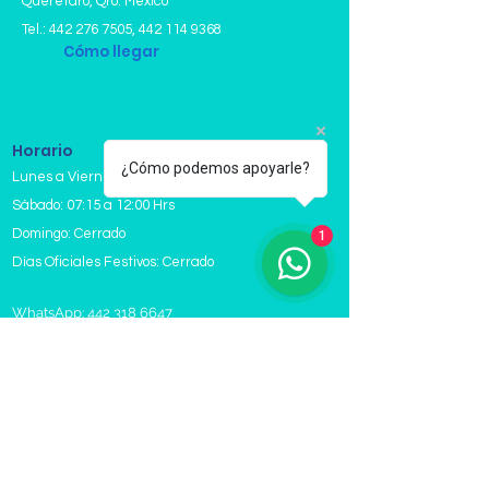
Querétaro, Qro. México
Tel.:
442 276 7505
,
442 114 9368
Cómo llegar
Horario
¿Cómo podemos apoyarle?
Lunes a Viernes: 07:15 a 18:00 Hrs
Sábado: 07:15 a 12:00 Hrs
Domingo: Cerrado
1
Días Oficiales Festivos: Cerrado
WhatsApp: 442 318 6647
informes@laboratoriozaga.com
@LaboratorioZAGA
Laboratorios en Queretaro