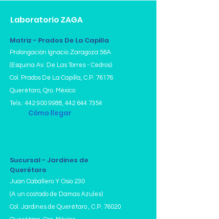
Considerar horarios de toma de
Laboratorio ZAGA
muestra.
Matriz - Prados De La Capilla
Prolongación Ignacio Zaragoza 56A
(Esquina Av. De Las Torres - Cedros)
Col. Prados De La Capilla,
C.P. 76176
Querétaro, Qro. México
Tels.:
442 900 9988
,
442 644 7354
Cómo llegar
Sucursal - Jardines de
Querétaro
Juan Caballero Y Osio 230
(A un costado de Damas Azules)
Col. Jardines de Querétaro , C.P. 76020