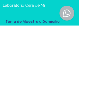
Laboratorio Cera de Mi
Toma de Muestra a Domicilio
Reserva Cita
Recibe más información sobre 
nuestros servicios.
Nombre(s) y Apellidos
*
Email
*
Teléfono
*