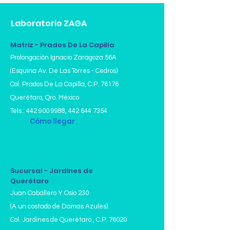
Laboratorio ZAGA
Matriz - Prados De La Capilla
Prolongación Ignacio Zaragoza 56A
(Esquina Av. De Las Torres - Cedros)
Col. Prados De La Capilla,
C.P. 76176
Querétaro, Qro. México
Tels.:
442 900 9988
,
442 644 7354
Cómo llegar
Sucursal - Jardines de
Querétaro
Juan Caballero Y Osio 230
(A un costado de Damas Azules)
Col. Jardines de Querétaro , C.P. 76020