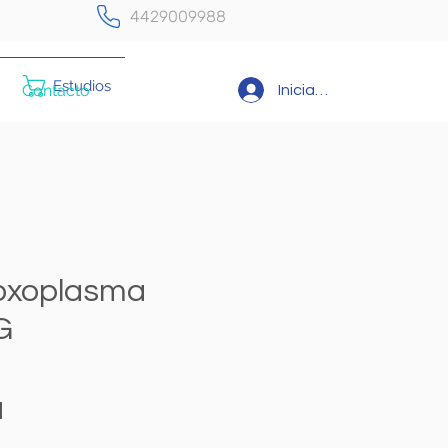
4429009988
Estudios
Contacto
Iniciar sesión
Toxoplasma
G
Precio
N