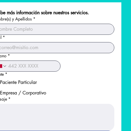
be más información sobre nuestros servicios.
re(s) y Apellidos
*
l
*
fono
*
nte
*
Paciente Particular
Empresa / Corporativo
saje
*