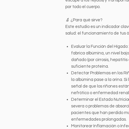
escape a los tejidos) y transpor
por todo el cuerpo.
🔬 ¿Para qué sirve?
Este estudio es un indicador cl
salud: el funcionamiento de tus ó
Evaluar la Función del Hígado
fabrica albúmina, un nivel ba
dañado (por cirrosis, hepatitis
suficiente proteína.
Detectar Problemas en los Ri
la albúmina pase a la orina. Si
señal de que los riñones está
nefrótico o enfermedad renal 
Determinar el Estado Nutricion
severa o problemas de absorc
pacientes que han perdido m
enfermedades prolongadas.
Monitorear Inflamación o Infe