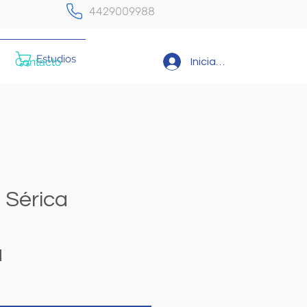
4429009988
Estudios
Contacto
Iniciar sesión
 Sérica
Precio
N