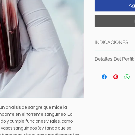
Ag
INDICACIONES:
Ayuno de 4 a 6 h
Detalles Del Perfil:
Estudio en Sangr
NO SE REQUIERE C
Proteínas totales
toma de muestra
Albúmina
Relación Albúmin
un análisis de sangre que mide la
ndante en el torrente sanguíneo. La
ado y cumple funciones vitales, como
s vasos sanguíneos (evitando que se