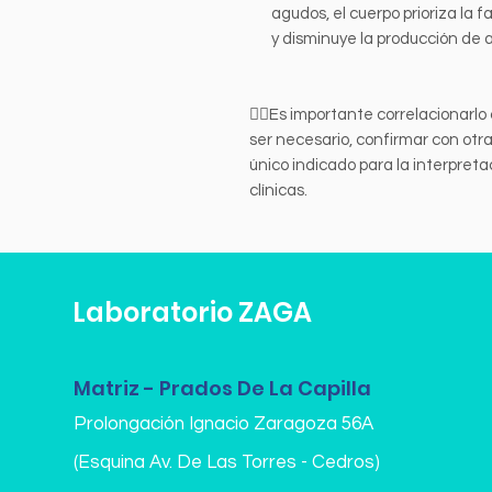
agudos, el cuerpo prioriza la 
y disminuye la producción de 
👩‍⚕️Es importante correlacionarlo 
ser necesario, confirmar con otra
único indicado para la interpreta
clínicas.
Laboratorio ZAGA
Matriz - Prados De La Capilla
Prolongación Ignacio Zaragoza 56A
(Esquina Av. De Las Torres - Cedros)