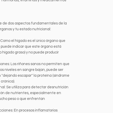
tar hormonas, vitaminas y medicamentos
ave de dos aspectos fundamentales de la
rganos y tu estado nutricional:
: Como el hígado es el único órgano que
jo puede indicar que este órgano está
 o hígado graso) y no puede producir
ñones: Los riñones sanos no permiten que
 los niveles en sangre bajan, puede ser
n "dejando escapar" la proteína (síndrome
crónica).
al: Se utiliza para detectar desnutrición
ión de nutrientes, especialmente en
ucho peso o que enfrentan
cciones: En procesos inflamatorios