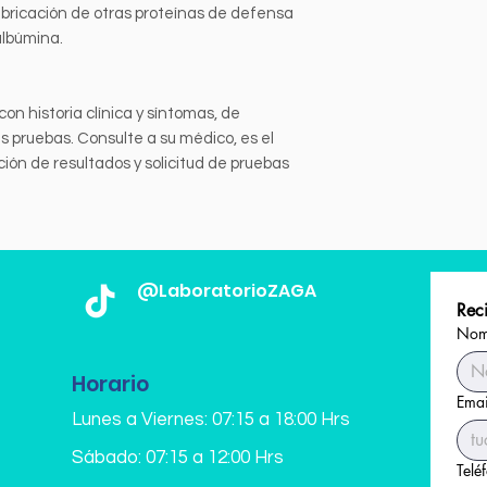
fabricación de otras proteínas de defensa
albúmina.
con historia clínica y síntomas, de
s pruebas. Consulte a su médico, es el
ción de resultados y solicitud de pruebas
@LaboratorioZAGA
Reci
Nomb
Horario
Emai
Lunes a Viernes: 07:15 a 18:00 Hrs
Sábado: 07:15 a 12:00 Hrs
Telé