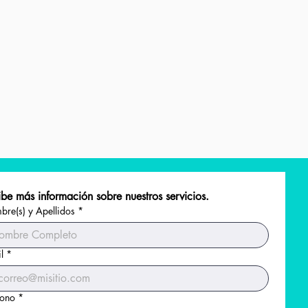
be más información sobre nuestros servicios.
re(s) y Apellidos
*
l
*
fono
*