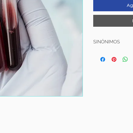
Ag
SINÓNIMOS
- Proteína 4 del Ep
- Proteína Epididim