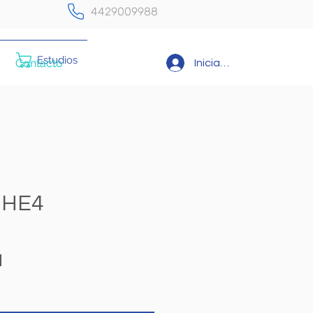
4429009988
Estudios
Contacto
Iniciar sesión
 HE4
Precio
N