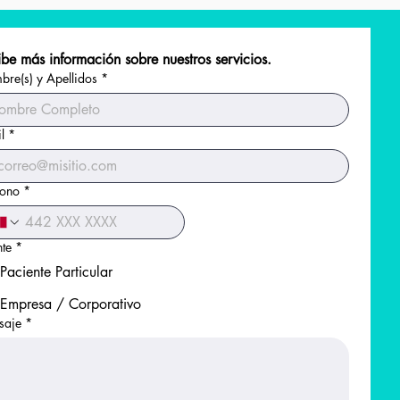
be más información sobre nuestros servicios.
re(s) y Apellidos
*
l
*
fono
*
nte
*
Paciente Particular
Empresa / Corporativo
saje
*