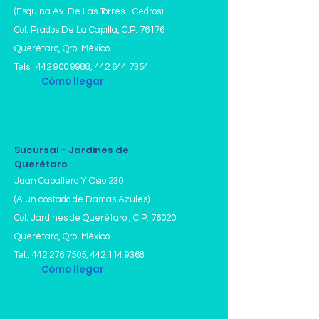
(Esquina Av. De Las Torres - Cedros)
Col. Prados De La Capilla,
C.P. 76176
Querétaro, Qro. México
Tels.:
442 900 9988
,
442 644 7354
Cómo llegar
Sucursal - Jardines de
Querétaro
Juan Caballero Y Osio 230
(A un costado de Damas Azules)
Col. Jardines de Querétaro , C.P. 76020
Querétaro, Qro. México
Tel.:
442 276 7505
,
442 114 9368
Cómo llegar