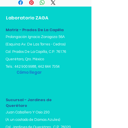
° Bilirrubina Directa (conjugada)
Laboratorio ZAGA
Matriz - Prados De La Capilla
Prolongación Ignacio Zaragoza 56A
(Esquina Av. De Las Torres - Cedros)
Col. Prados De La Capilla,
C.P. 76176
Querétaro, Qro. México
Tels.:
442 900 9988
,
442 644 7354
Cómo llegar
Sucursal - Jardines de
Querétaro
Juan Caballero Y Osio 230
(A un costado de Damas Azules)
Col. Jardines de Querétaro , C.P. 76020