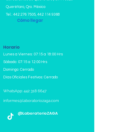
Querétaro, Qro. México
Tel.:
442 276 7505
,
442 114 9368
Cómo llegar
Horario
Lunes a Viernes: 07:15 a 18:00 Hrs
Sábado: 07:15 a 12:00 Hrs
Domingo: Cerrado
Días Oficiales Festivos: Cerrado
WhatsApp: 442 318 6647
informes@laboratoriozaga.com
@LaboratorioZAGA