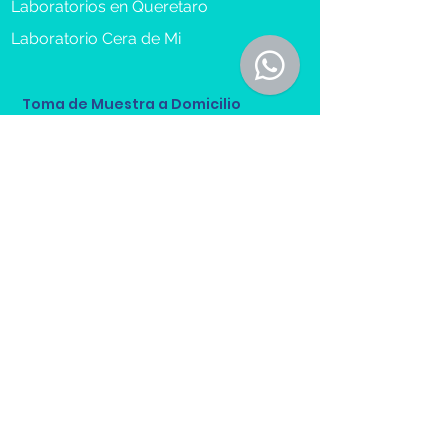
Laboratorios en Queretaro
Laboratorio Cera de Mi
Toma de Muestra a Domicilio
Reserva Cita
Recibe más información sobre 
nuestros servicios.
Nombre(s) y Apellidos
*
Email
*
Teléfono
*