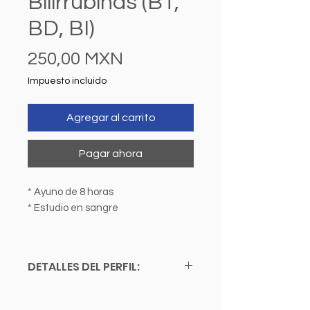
Bilirrubinas (BT,
BD, BI)
Precio
250,00 MXN
Impuesto incluido
Agregar al carrito
Pagar ahora
* Ayuno de 8 horas
* Estudio en sangre
DETALLES DEL PERFIL:
° Bilirrubina Total
° Bilirrubina Indirecta (no conjugada)