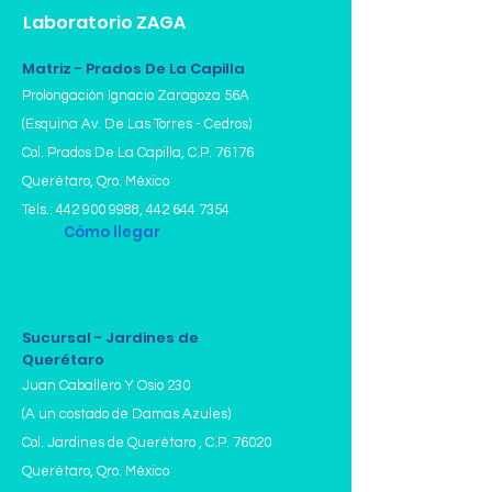
Laboratorio ZAGA
Matriz - Prados De La Capilla
Prolongación Ignacio Zaragoza 56A
(Esquina Av. De Las Torres - Cedros)
Col. Prados De La Capilla,
C.P. 76176
Querétaro, Qro. México
Tels.:
442 900 9988
,
442 644 7354
Cómo llegar
Sucursal - Jardines de
Querétaro
Juan Caballero Y Osio 230
(A un costado de Damas Azules)
Col. Jardines de Querétaro , C.P. 76020
Querétaro, Qro. México