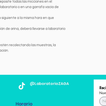
deposite todas las micciones en el
laboratorio o en una garrafa vacía de
día siguiente a la misma hora en que
ión de orina, deberá llevarse a laboratorio
estén recolectando las muestras, la
ación.
@LaboratorioZAGA
Reci
Nomb
Horario