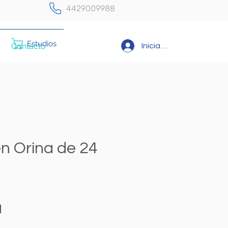
4429009988
Estudios
Contacto
Iniciar sesión
n Orina de 24
Precio
N