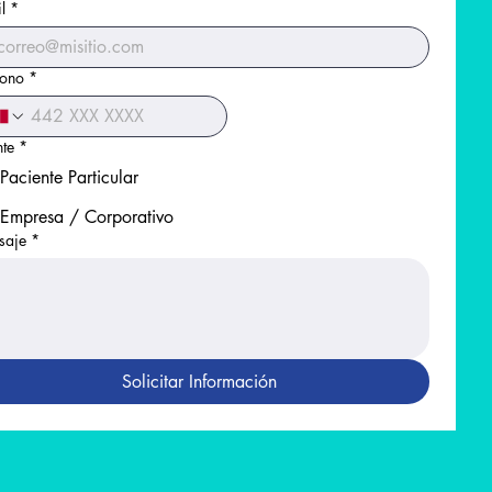
l
*
fono
*
nte
*
Paciente Particular
Empresa / Corporativo
saje
*
Solicitar Información