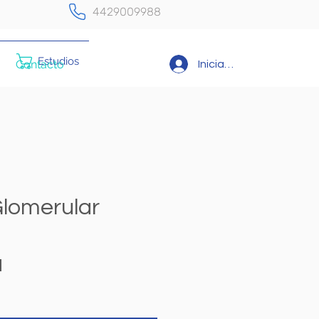
4429009988
Estudios
Contacto
Iniciar sesión
Glomerular
Precio
N