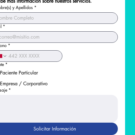
be más información sobre nuestros servicios.
orio lo antes posible.
a de 24 Horas
re(s) y Apellidos
*
tiempo que se estén recolectando
a Remitido
garrafa deberá estar en
l
*
oras.
e y Orina de 24 Horas.
ITA: Considerar horarios de
fono
*
.
aer solicitud médica en caso de
sica o Digital).
nte
*
Paciente Particular
Empresa / Corporativo
saje
*
Solicitar Información