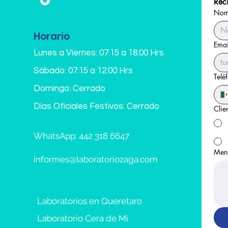
Reci
llevarse a laborat
Magnesio en Orin
Nomb
Durante todo el 
Volumen de Orin
las muestras, la 
Horario
refrigeración.
Emai
Ayuno de 6 a 8 h
Lunes a Viernes: 07:15 a 18:00 Hrs
Estudio en Sangr
NO SE REQUIERE C
Sábado: 07:15 a 12:00 Hrs
Telé
toma de muestra
Recomendamos tr
Domingo: Cerrado
contar con ella (Fí
Días Oficiales Festivos: Cerrado
Clie
WhatsApp: 442 318 6647
Men
informes@laboratoriozaga.com
Laboratorios en Queretaro
Laboratorio Cera de Mi