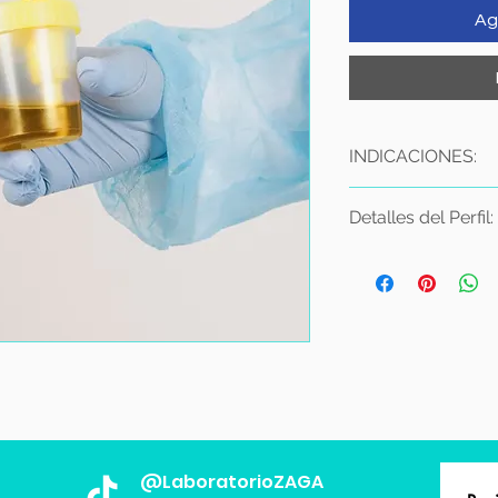
Ag
INDICACIONES:
Es importante que
Detalles del Perfil:
de orina de 1 día
deseche ninguna 
Creatinina Sérica
resultado del est
Estimación Filtra
Desechar la prim
Ácido Úrico Urina
sanitario y anotar
Ácido Úrico en O
A partir de la se
Calcio Urinario
micciones en el 
Calcio en Orina 
laboratorio o en 
Creatinina Urinar
purificada.
Creatinina en Ori
La recolección fin
Fósforo Urinario
misma hora en qu
Fósforo en Orina
@LaboratorioZAGA
Una vez finalizad
Magnesio Urinari