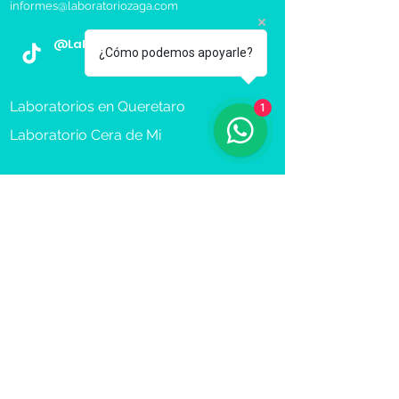
informes@laboratoriozaga.com
@LaboratorioZAGA
¿Cómo podemos apoyarle?
Laboratorios en Queretaro
1
Laboratorio Cera de Mi
Toma de Muestra a Domicilio
Reserva Cita
Recibe más información sobre 
nuestros servicios.
Nombre(s) y Apellidos
*