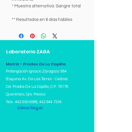
* Muestra alternativa: Sangre total
** Resultados en 6 días hábiles
Laboratorio ZAGA
Matriz - Prados De La Capilla
Prolongación Ignacio Zaragoza 56A
(Esquina Av. De Las Torres - Cedros)
Col. Prados De La Capilla,
C.P. 76176
Querétaro, Qro. México
Tels.:
442 900 9988
,
442 644 7354
Cómo llegar