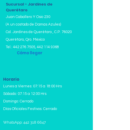
Sucursal - Jardines de
Querétaro
Juan Caballero Y Osio 230
(A un costado de Damas Azules)
Col. Jardines de Querétaro , C.P. 76020
Querétaro, Qro. México
Tel.:
442 276 7505
,
442 114 9368
Cómo llegar
Horario
Lunes a Viernes: 07:15 a 18:00 Hrs
Sábado: 07:15 a 12:00 Hrs
Domingo: Cerrado
Días Oficiales Festivos: Cerrado
WhatsApp: 442 318 6647