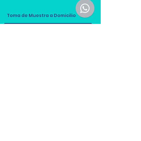
Toma de Muestra a Domicilio
Reserva Cita
Recibe más información sobre 
nuestros servicios.
Nombre(s) y Apellidos
*
Email
*
Teléfono
*
Cliente
*