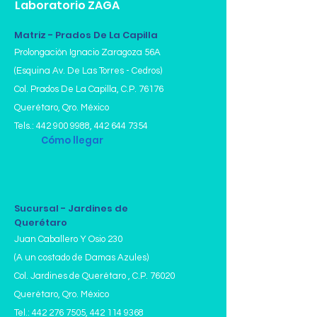
Laboratorio ZAGA
Matriz - Prados De La Capilla
Prolongación Ignacio Zaragoza 56A
(Esquina Av. De Las Torres - Cedros)
Col. Prados De La Capilla,
C.P. 76176
Querétaro, Qro. México
Tels.:
442 900 9988
,
442 644 7354
Cómo llegar
Sucursal - Jardines de
Querétaro
Juan Caballero Y Osio 230
(A un costado de Damas Azules)
Col. Jardines de Querétaro , C.P. 76020
Querétaro, Qro. México
Tel.:
442 276 7505
,
442 114 9368