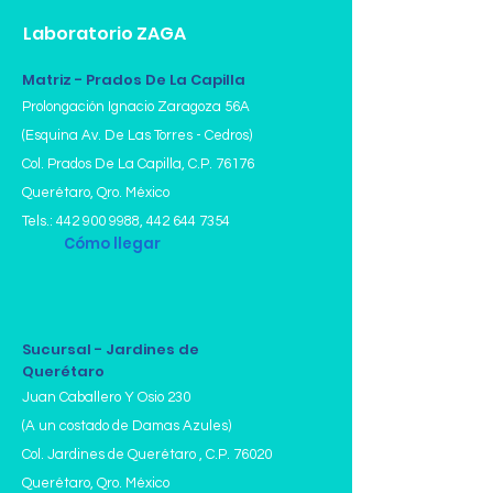
Laboratorio ZAGA
Matriz - Prados De La Capilla
Prolongación Ignacio Zaragoza 56A
(Esquina Av. De Las Torres - Cedros)
Col. Prados De La Capilla,
C.P. 76176
Querétaro, Qro. México
Tels.:
442 900 9988
,
442 644 7354
Cómo llegar
Sucursal - Jardines de
Querétaro
Juan Caballero Y Osio 230
(A un costado de Damas Azules)
Col. Jardines de Querétaro , C.P. 76020
Querétaro, Qro. México