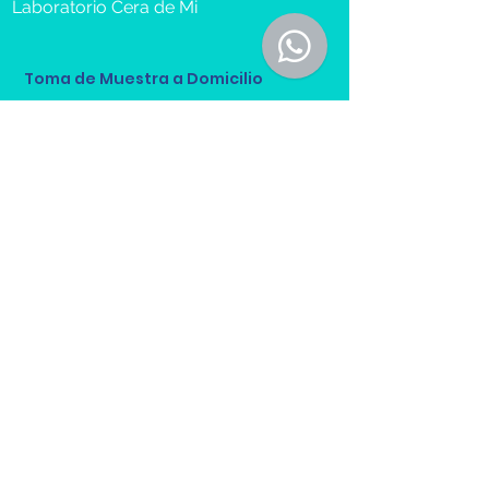
Laboratorio Cera de Mi
Toma de Muestra a Domicilio
Reserva Cita
Recibe más información sobre 
nuestros servicios.
Nombre(s) y Apellidos
*
Email
*
Teléfono
*
Cliente
*