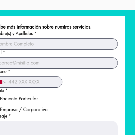
be más información sobre nuestros servicios.
re(s) y Apellidos
*
l
*
fono
*
nte
*
Paciente Particular
Empresa / Corporativo
saje
*