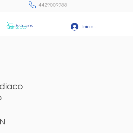
4429009988
Estudios
Contacto
Iniciar sesión
rdiaco
o
Precio
XN