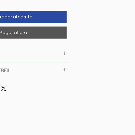
regar al carrito
Pagar ahora
s
RFIL:
nsible (Cuantitativo)
sa Total (CPK)
asa MB (CPK-MB)
ctica (DHL)
tamico Oxalacetica (TGO/AST)