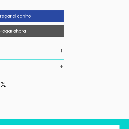
regar al carrito
Pagar ahora
horas.
 toma de muestra antes de las
 10:00 am.
oxi-colecalciferol)
er actividad física intensa 8
a toma de muestra (gym, correr,
 etc.). Mantenerse en reposo.
e.
 CITA
: Considerar horarios de
te de Tiroides (TSH)
.
 Total