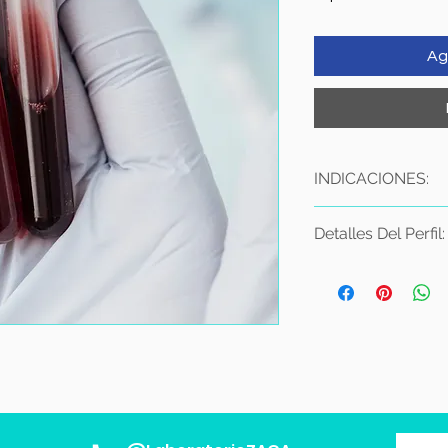
Ag
INDICACIONES:
Ayuno de 10 a 12 
Detalles Del Perfil:
Se recomienda la
8:00 am, máximo
° Vitamina D (25 Hidr
Suspender cualqui
horas previas a l
° Cortisol Matutino
ejercicio, trotar,
Estudio en Sangr
° Perfil Tiroideo
NO SE REQUIERE
- Hormona Estimulan
toma de muestra
- TT4 Tiroxina Total
- FT4 Tiroxina Libre
- TT3 Triyodotironina