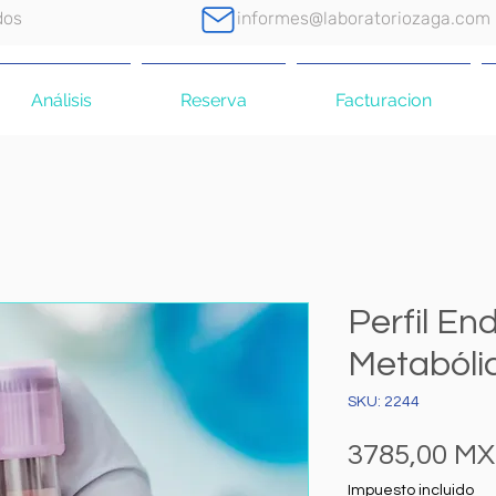
dos
informes@laboratoriozaga.com
Análisis
Reserva
Facturacion
Perfil En
Metabóli
SKU: 2244
3785,00 M
Impuesto incluido