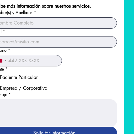
 Libre
be más información sobre nuestros servicios.
re(s) y Apellidos
*
l
*
 Densidad (HDL)
a Densidad (LDL)
fono
*
 Baja Densidad (VLDL)
nte
*
Paciente Particular
ulina
sal
Empresa / Corporativo
saje
*
silada A1c (HbA1c)
silada A1c
de Glucosa (eAG)
Solicitar Información