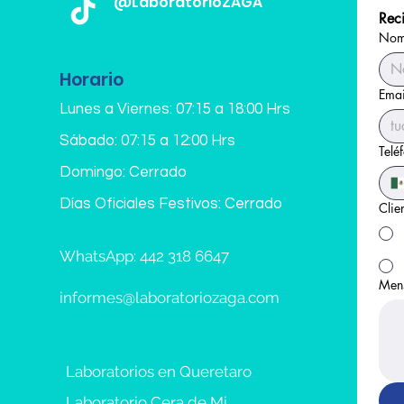
@LaboratorioZAGA
- FT3 Triyodotironina
Reci
- Yodo Proteíco (IP)
Nomb
° Perfil de Lípidos
Horario
- Colesterol Total
Emai
- Triglicéridos
Lunes a Viernes: 07:15 a 18:00 Hrs
- Colesterol de Alta
Sábado: 07:15 a 12:00 Hrs
- Colesterol de Baj
Telé
- Colesterol de muy
Domingo: Cerrado
- Lípidos Totales
- Índice Aterogénico
Días Oficiales Festivos: Cerrado
Clie
° Resistencia a la Ins
WhatsApp: 442 318 6647
- Glucosa Sérica Ba
- Insulina Basal
Men
- Índice de HOMA
informes@laboratoriozaga.com
° Hemoglobina Glico
- Hemoglobina Glico
Laboratorios en Queretaro
- Estimación Media 
Laboratorio Cera de Mi