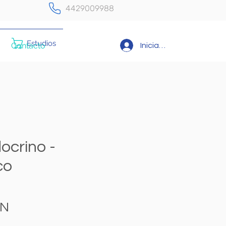
4429009988
Estudios
Contacto
Iniciar sesión
docrino -
co
Precio
XN