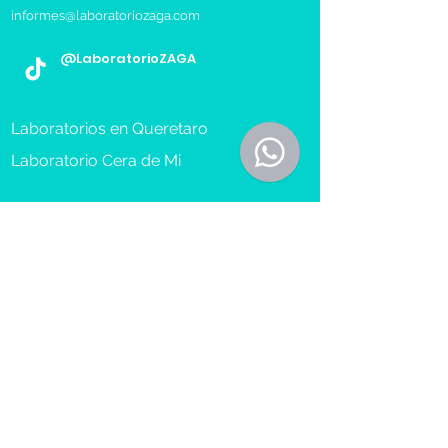
informes@laboratoriozaga.com
@LaboratorioZAGA
Laboratorios en Queretaro
Laboratorio Cera de Mi
Toma de Muestra a Domicilio
Reserva Cita
Recibe más información sobre 
nuestros servicios.
Nombre(s) y Apellidos
*