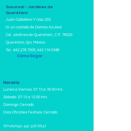
Sucursal - Jardines de
Querétaro
Juan Caballero Y Osio 230
(A un costado de Damas Azules)
Col. Jardines de Querétaro , C.P. 76020
Querétaro, Qro. México
Tel.:
442 276 7505
,
442 114 9368
Cómo llegar
Horario
Lunes a Viernes: 07:15 a 18:00 Hrs
Sábado: 07:15 a 12:00 Hrs
Domingo: Cerrado
Días Oficiales Festivos: Cerrado
WhatsApp: 442 318 6647