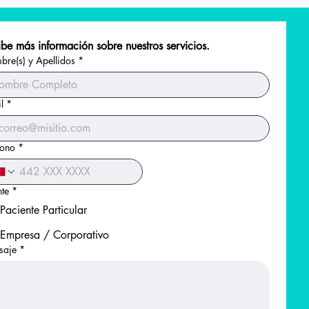
be más información sobre nuestros servicios.
re(s) y Apellidos
*
l
*
fono
*
nte
*
Paciente Particular
Empresa / Corporativo
saje
*