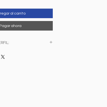
regar al carrito
Pagar ahora
RFIL:
vario)
(Pancreas-Colón)
(mama)
AFP)
mbrionario (CEA / ACE)