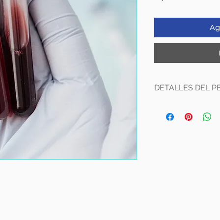
Ag
DETALLES DEL PE
° Antígeno CA 125 (O
° Antígeno CA 19-9 
° Antígeno CA 15-3 
° Alfafetroproteína (
° Antígeno Carcinoe
° Fracción Beta HGC