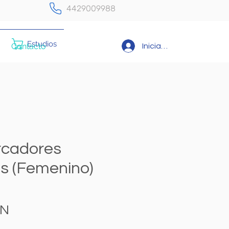
4429009988
Estudios
Contacto
Iniciar sesión
arcadores
s (Femenino)
Precio
XN