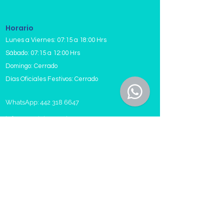
Horario
Lunes a Viernes: 07:15 a 18:00 Hrs
Sábado: 07:15 a 12:00 Hrs
Domingo: Cerrado
Días Oficiales Festivos: Cerrado
WhatsApp: 442 318 6647
informes@laboratoriozaga.com
@LaboratorioZAGA
Laboratorios en Queretaro
Laboratorio Cera de Mi