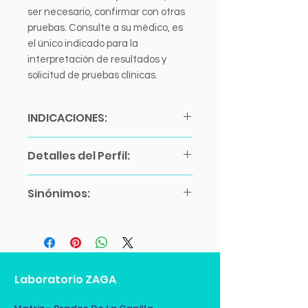
ser necesario, confirmar con otras
pruebas. Consulte a su médico, es
el único indicado para la
interpretación de resultados y
solicitud de pruebas clínicas.
INDICACIONES:
Ayuno de 4 horas.
Detalles del Perfil:
Estudio en sangre.
Precio por persona.
Ac Anti VIH1/VIH2
NO SE REQUIERE CITA:
Sinónimos:
V.D.R.L. (Reacciones Seroluéticas)
Considerar horarios de toma de
Grupo Sanguíneo y Factor Rh
muestra.
- Prematrimoniales
Laboratorio ZAGA