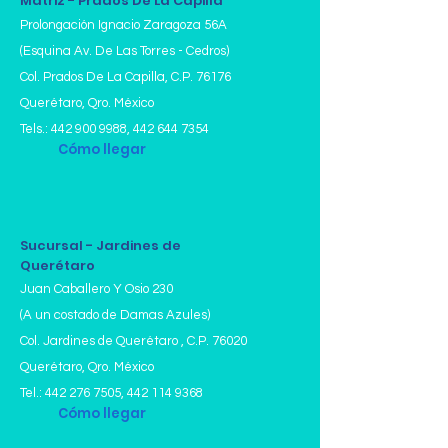
Matriz - Prados De La Capilla
Prolongación Ignacio Zaragoza 56A
(Esquina Av. De Las Torres - Cedros)
Col. Prados De La Capilla,
C.P. 76176
Querétaro, Qro. México
Tels.:
442 900 9988
,
442 644 7354
Cómo llegar
Sucursal - Jardines de
Querétaro
Juan Caballero Y Osio 230
(A un costado de Damas Azules)
Col. Jardines de Querétaro , C.P. 76020
Querétaro, Qro. México
Tel.:
442 276 7505
,
442 114 9368
Cómo llegar