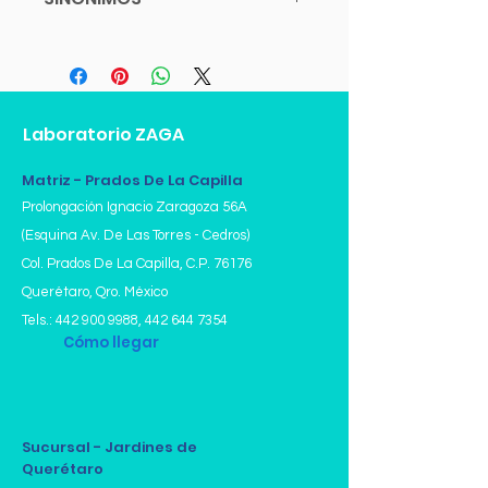
-Proteína C de la Coagulación
(Funcional)
Laboratorio ZAGA
Matriz - Prados De La Capilla
Prolongación Ignacio Zaragoza 56A
(Esquina Av. De Las Torres - Cedros)
Col. Prados De La Capilla,
C.P. 76176
Querétaro, Qro. México
Tels.:
442 900 9988
,
442 644 7354
Cómo llegar
Sucursal - Jardines de
Querétaro