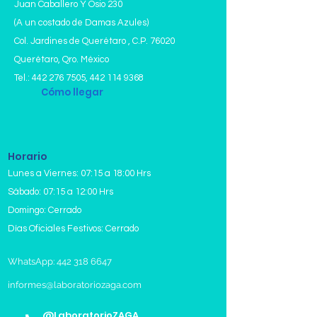
Juan Caballero Y Osio 230
(A un costado de Damas Azules)
Col. Jardines de Querétaro , C.P. 76020
Querétaro, Qro. México
Tel.:
442 276 7505
,
442 114 9368
Cómo llegar
Horario
Lunes a Viernes: 07:15 a 18:00 Hrs
Sábado: 07:15 a 12:00 Hrs
Domingo: Cerrado
Días Oficiales Festivos: Cerrado
WhatsApp: 442 318 6647
informes@laboratoriozaga.com
@LaboratorioZAGA