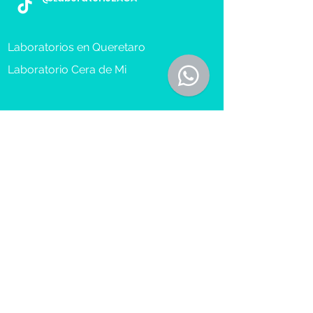
Laboratorios en Queretaro
Laboratorio Cera de Mi
Toma de Muestra a Domicilio
Reserva Cita
Recibe más información sobre 
nuestros servicios.
Nombre(s) y Apellidos
*
Email
*