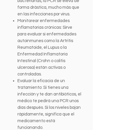
bacterianas, la PCR se eleva de
forma drástica, mucho más que
en las infecciones por virus.
Monitorear enfermedades
inflamatorias crónicas: Sirve
para evaluar si enfermedades
autoinmunes como la Artritis
Reumatoide, el Lupus o la
Enfermedad Inflamatoria
Intestinal (Crohn o colitis
ulcerosa) están activas o
controladas.
Evaluar la eficacia de un
tratamiento: Si tienes una
infección y te dan antibióticos, el
médico te pedirá una PCR unos
días después. Si los niveles bajan
rápidamente, significa que el
medicamento está
funcionando.