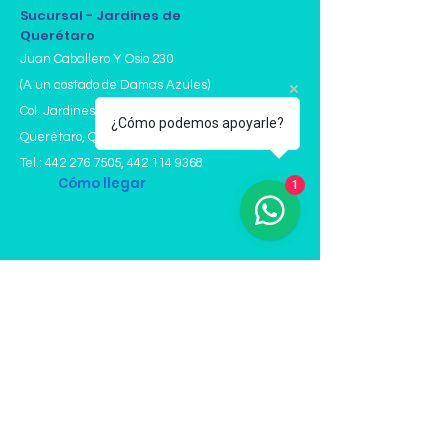
Sucursal - Jardines de
Querétaro
Juan Caballero Y Osio 230
(A un costado de Damas Azules)
Col. Jardines de Querétaro , C.P. 76020
¿Cómo podemos apoyarle?
Querétaro, Qro. México
Tel.:
442 276 7505
,
442 114 9368
Cómo llegar
1
Horario
Lunes a Viernes: 07:15 a 18:00 Hrs
Sábado: 07:15 a 12:00 Hrs
Domingo: Cerrado
Días Oficiales Festivos: Cerrado
WhatsApp: 442 318 6647