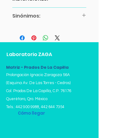
Ayuno de 6 a 10 horas.
Sinónimos:
Estudio en Sangre.
Recomendamos presentar
PCR
solicitud Médica (Física o Digital).
Proteína C Reactiva Estándar
NO SE REQUIERE CITA:
Considerar horarios de toma de
muestra.
Laboratorio ZAGA
Matriz - Prados De La Capilla
Prolongación Ignacio Zaragoza 56A
(Esquina Av. De Las Torres - Cedros)
Col. Prados De La Capilla,
C.P. 76176
Querétaro, Qro. México
Tels.:
442 900 9988
,
442 644 7354
Cómo llegar