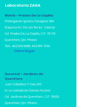
Laboratorio ZAGA
Matriz - Prados De La Capilla
Prolongación Ignacio Zaragoza 56A
(Esquina Av. De Las Torres - Cedros)
Col. Prados De La Capilla,
C.P. 76176
Querétaro, Qro. México
Tels.:
442 900 9988
,
442 644 7354
Cómo llegar
Sucursal - Jardines de
Querétaro
Juan Caballero Y Osio 230
(A un costado de Damas Azules)
Col. Jardines de Querétaro , C.P. 76020
Querétaro, Qro. México