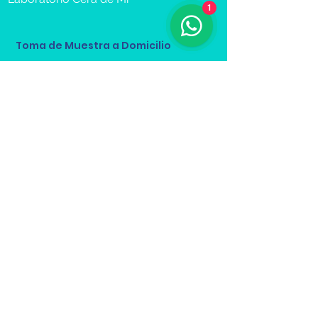
1
Toma de Muestra a Domicilio
Reserva Cita
Recibe más información sobre 
nuestros servicios.
Nombre(s) y Apellidos
*
Email
*
Teléfono
*
Cliente
*