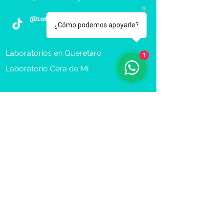
@LaboratorioZAGA
¿Cómo podemos apoyarle?
Laboratorios en Queretaro
1
Laboratorio Cera de Mi
Toma de Muestra a Domicilio
Reserva Cita
Recibe más información sobre 
nuestros servicios.
Nombre(s) y Apellidos
*