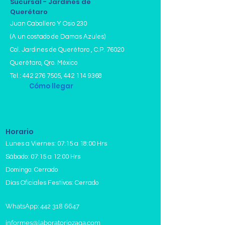
Sucursal - Jardines de
(Indirecta)
Querétaro
Fosfatasa Alcalina (ALP)
Juan Caballero Y Osio 230
Proteínas Totales
(A un costado de Damas Azules)
Albúmina sérica
Globulina
Col. Jardines de Querétaro , C.P. 76020
Relación Albúmina/Globulina
Querétaro, Qro. México
Gamma Glutamil Transpeptidasa
Tel.:
442 276 7505
,
442 114 9368
(GGT)
Cómo llegar
Deshidrogenasa Láctica (DHL)
Sodio sérico (Na)
Potasio sérico (K)
Cloro sérico (Cl)
Horario
Lunes a Viernes: 07:15 a 18:00 Hrs
Sábado: 07:15 a 12:00 Hrs
Domingo: Cerrado
Días Oficiales Festivos: Cerrado
WhatsApp: 442 318 6647
informes@laboratoriozaga.com