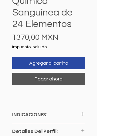
Química
Sanguínea de
24 Elementos
Precio
1370,00 MXN
Impuesto incluido
Agregar al carrito
Pagar ahora
INDICACIONES:
Ayuno de 10 a 12 horas.
Detalles Del Perfil:
Estudio en Sangre.