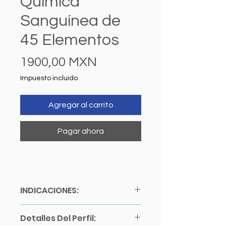
Química
Sanguínea de
45 Elementos
Precio
1900,00 MXN
Impuesto incluido
Agregar al carrito
Pagar ahora
INDICACIONES:
Ayuno de 10 a 12 horas.
Detalles Del Perfil:
Suspender cualquier actividad