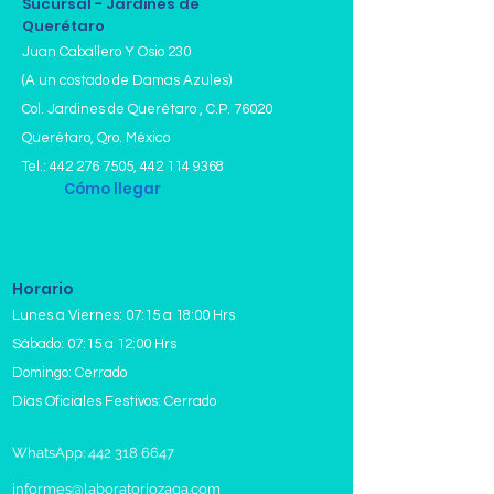
Sucursal - Jardines de
(TGP/ALT)
Querétaro
Bilirrubina Total
Juan Caballero Y Osio 230
Bilirrubina Conjugada (Directa)
(A un costado de Damas Azules)
Bilirrubina No Conjugada
(Indirecta)
Col. Jardines de Querétaro , C.P. 76020
Fosfatasa alcalina (ALP)
Querétaro, Qro. México
Proteínas Totales
Tel.:
442 276 7505
,
442 114 9368
Albúmina Sérica
Cómo llegar
Globulina
Relación Albúmina/Globulina
Relación RITS
Gamma Glutamil Transpeptidasa
Horario
(GGT)
Lunes a Viernes: 07:15 a 18:00 Hrs
Deshidrogenasa Láctica (DHL)
Sodio Sérico (Na)
Sábado: 07:15 a 12:00 Hrs
Potasio Sérico (K)
Domingo: Cerrado
Cloro Sérico (Cl)
Días Oficiales Festivos: Cerrado
Calcio en Sangre (Ca)
Fósforo Sérico (P)
WhatsApp: 442 318 6647
Magnesio Sérico (Mg)
Hierro Sérico (Fe)
informes@laboratoriozaga.com