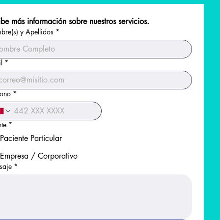
be más información sobre nuestros servicios.
re(s) y Apellidos
*
l
*
fono
*
nte
*
Paciente Particular
Empresa / Corporativo
saje
*