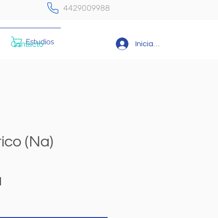
4429009988
Estudios
Contacto
Iniciar sesión
ico (Na)
Precio
N