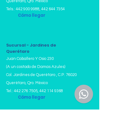
Querétaro, Qro. México
Tels.:
442 900 9988
,
442 644 7354
Cómo llegar
Sucursal - Jardines de
Querétaro
Juan Caballero Y Osio 230
(A un costado de Damas Azules)
Col. Jardines de Querétaro , C.P. 76020
Querétaro, Qro. México
Tel.:
442 276 7505
,
442 114 9368
Cómo llegar
Horario
Lunes a Viernes: 07:15 a 18:00 Hrs