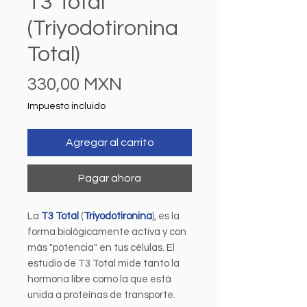
T3 Total
(Triyodotironina
Total)
Precio
330,00 MXN
Impuesto incluido
Agregar al carrito
Pagar ahora
La
T3 Total
(
Triyodotironina
), es la
forma biológicamente activa y con
más "potencia" en tus células. El
estudio de T3 Total mide tanto la
hormona libre como la que está
unida a proteínas de transporte.