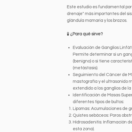
Este estudio es fundamental porq
drenaje" más importantes del sis
glándula mamaria y los brazos.
🧪
¿Para qué sirve?
Evaluación de Ganglios Linfát
Permite determinar si un gang
(benigno) o si tiene caracter
(metástasis).
Seguimiento del Cáncer de Mam
mastografía y el ultrasonido m
extendido a los ganglios de la 
Identificación de Masas Superf
diferentes tipos de bultos:
Lipomas: Acumulaciones de g
Quistes sebáceos: Poros obstr
Hidrosadenitis: Inflamación d
esta zona).