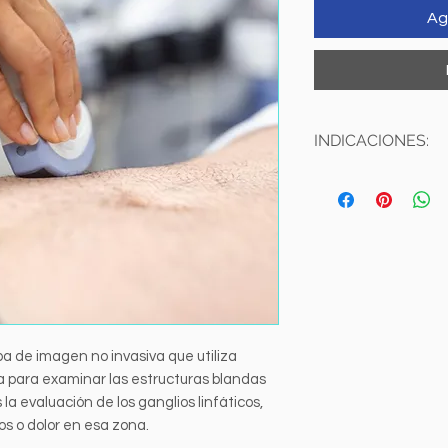
Ag
INDICACIONES:
**PREVIA CITA***
Se realiza única
Capilla
.
PREPARACIÓN:
Acudir con ropa
Recomendamos tr
contar con ella (Fí
Órganos a valorar: R
Estudio realizado p
a de imagen no invasiva que utiliza
a para examinar las estructuras blandas
s la evaluación de los ganglios linfáticos,
os o dolor en esa zona.