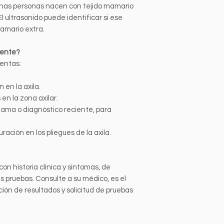
unas personas nacen con tejido mamario
 El ultrasonido puede identificar si ese
amario extra.
mente?
sentas:
 en la axila.
en la zona axilar.
ma o diagnóstico reciente, para
ración en los pliegues de la axila.
con historia clínica y síntomas, de
s pruebas. Consulte a su médico, es el
ción de resultados y solicitud de pruebas