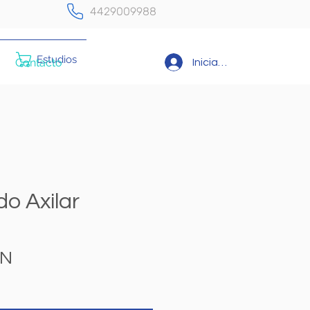
4429009988
Estudios
Contacto
Iniciar sesión
do Axilar
Precio
XN