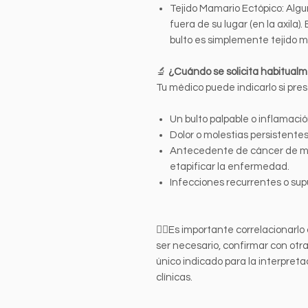
Tejido Mamario Ectópico: Alg
fuera de su lugar (en la axila).
bulto es simplemente tejido m
🔬
¿Cuándo se solicita habitual
Tu médico puede indicarlo si pre
Un bulto palpable o inflamación
Dolor o molestias persistentes 
Antecedente de cáncer de ma
etapificar la enfermedad.
Infecciones recurrentes o supu
👩‍⚕️Es importante correlacionarlo 
ser necesario, confirmar con otra
único indicado para la interpreta
clínicas.