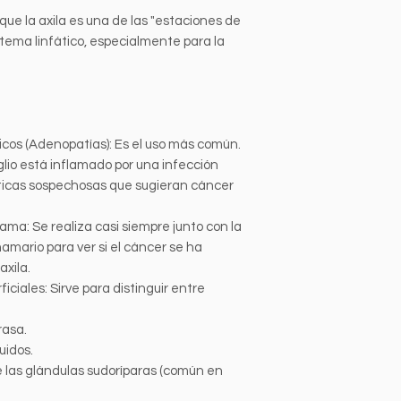
ue la axila es una de las "estaciones de
tema linfático, especialmente para la
icos (Adenopatías): Es el uso más común.
lio está inflamado por una infección
ísticas sospechosas que sugieran cáncer
a: Se realiza casi siempre junto con la
amario para ver si el cáncer se ha
axila.
iciales: Sirve para distinguir entre
rasa.
uidos.
e las glándulas sudoríparas (común en