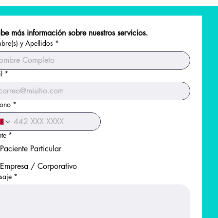
be más información sobre nuestros servicios.
re(s) y Apellidos
*
l
*
fono
*
nte
*
Paciente Particular
Empresa / Corporativo
saje
*