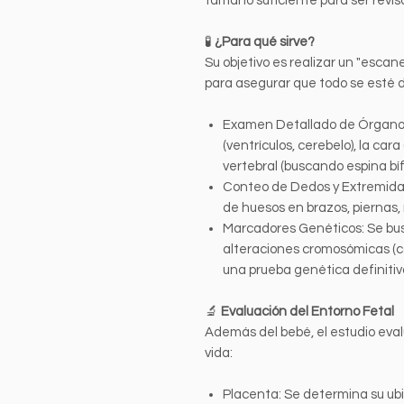
tamaño suficiente para ser revis
🧪
¿Para qué sirve?
Su objetivo es realizar un "esca
para asegurar que todo se esté 
Examen Detallado de Órganos:
(ventrículos, cerebelo), la cara
vertebral (buscando espina bíf
Conteo de Dedos y Extremidade
de huesos en brazos, piernas,
Marcadores Genéticos: Se bus
alteraciones cromosómicas (
una prueba genética definitiv
🔬
Evaluación del Entorno Fetal
Además del bebé, el estudio eva
vida:
Placenta: Se determina su ubi