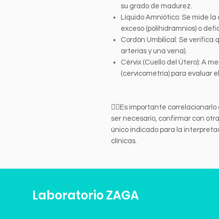
su grado de madurez.
Líquido Amniótico: Se mide l
exceso (polihidramnios) o defi
Cordón Umbilical: Se verifica
arterias y una vena).
Cérvix (Cuello del Útero): A m
(cervicometría) para evaluar e
👩‍⚕️Es importante correlacionarlo 
ser necesario, confirmar con otra
único indicado para la interpreta
clínicas.
Laboratorio ZAGA