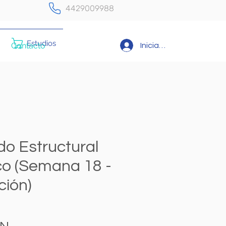
4429009988
Estudios
Contacto
Iniciar sesión
do Estructural
o (Semana 18 -
ción)