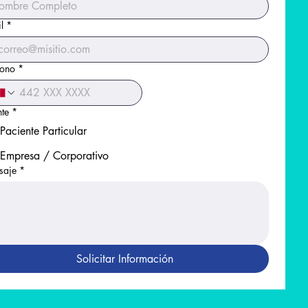
l
*
fono
*
nte
*
Paciente Particular
Empresa / Corporativo
saje
*
Solicitar Información