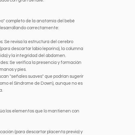
ados con gran detalle.
neo" completo de la anatomía del bebé
desarrollando correctamente:
 Se revisa la estructura del cerebro
 (para descartar labio leporino), la columna
ida) y la integridad del abdomen.
s: Se verifica la presencia y formación
 manos y pies.
can "señales suaves" que podrían sugerir
como el Síndrome de Down), aunque no es
a.
lúa los elementos que lo mantienen con
cación (para descartar placenta previa) y