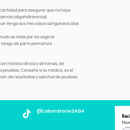
a cantidad para asegurar que no haya
ciencia (oligohidramnios).
 que tenga sus tres vasos sanguíneos (dos
enudo se mide por vía vaginal
l riesgo de parto prematuro.
con historia clínica y síntomas, de
s pruebas. Consulte a su médico, es el
ción de resultados y solicitud de pruebas
@LaboratorioZAGA
Reci
Nomb