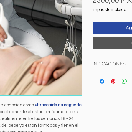
2300,00 M
Impuesto incluido
Ag
INDICACIONES:
**PREVIA CITA***
Se realiza única
Capilla
.
PREPARACIÓN:
Realizar entre la
én conocido como
ultrasonido de segundo
Acudir con ropa
 posiblemente el estudio más importante
Recomendamos tr
contar con ella (Fí
 idealmente entre las semanas 18 y 24
Órganos a valorar: 2
 del bebé ya están formados y tienen el
Estudio realizado p