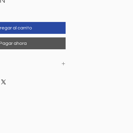
Precio
XN
regar al carrito
Pagar ahora
mente en
Sucursal Prados De La
 semana 18 y 24 de gestación.
 cómoda.
aer solicitud médica en caso de
sica o Digital).
 Extremidades venas y arterias.
or
Médico Radióloga.